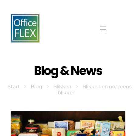
OfficeFLEX
Ales wat we leuk vinden
Blog & News
Start
Blog
Blikken
Blikken en nog eens
blikken