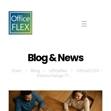
OfficeFLEX
Ales wat we leuk vinden
Blog & News
Start
Blog
officeflex
OfficeFLEX –
Kleinschalige IT-...